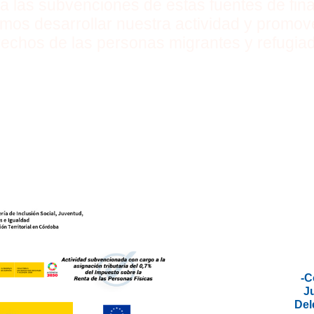
a las subvenciones de estas fuentes de fin
mos desarrollar nuestra actividad y promove
echos de las personas migrantes y refugia
-C
J
Dele