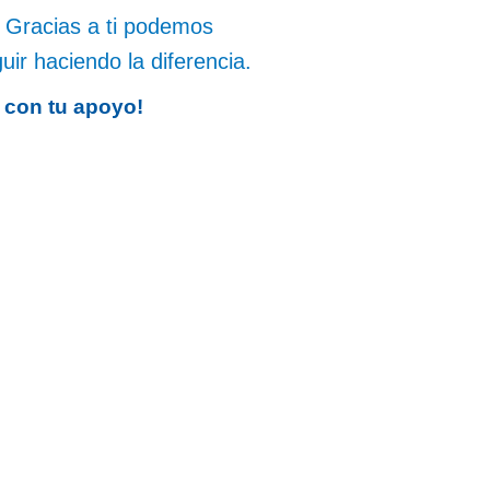
Gracias a ti podemos
uir haciendo la diferencia.
con tu apoyo!
Email
lucena.acoge@redacoge.org
Formulario de contacto