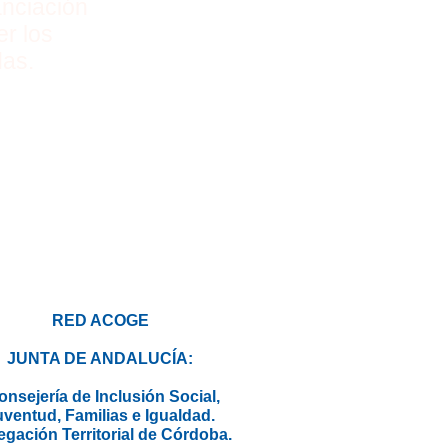
anciación
r los
das.
RED ACOGE
JUNTA DE ANDALUCÍA:
onsejería de Inclusión Social,
uventud, Familias e Igualdad.
gación Territorial de Córdoba.