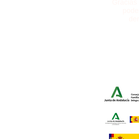
Gracias 
pode
der