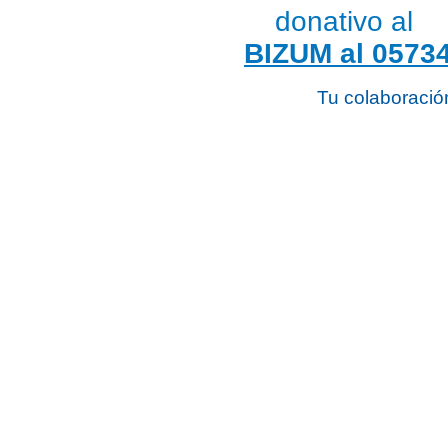
donativo al
BIZUM al 0573
Tu colaboració
Horario
De Lunes a Viernes
9 - 14h
16 - 19h
Viernes de 9 - 14h