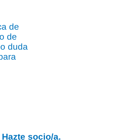
ca de
ro de
 o duda
para
ntario.
Ir al buzón
Hazte socio/a.