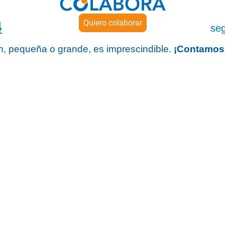
Quiero colaborar
4
seg
n, pequeña o grande, es imprescindible.
¡Contamos 
Teléfono
Dirección
957 516 608
Avda. de la Guardia Civil,
17 local,
620 710 534
14900 Lucena (Córdoba)