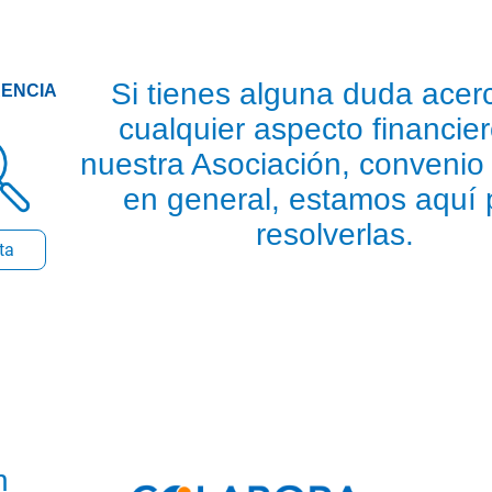
Si tienes alguna duda acer
ENCIA
cualquier aspecto financie
nuestra Asociación, convenio
en general, estamos aquí 
resolverlas.
cta
 dejarnos una queja, sugerencia, denuncia o come
n