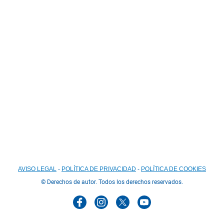
Email
lucena.acoge@redacoge.org
Formulario de contacto
AVISO LEGAL
-
POLÍTICA DE PRIVACIDAD
-
POLÍTICA DE COOKIES
© Derechos de autor. Todos los derechos reservados.