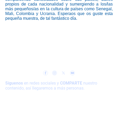
propios de cada nacionalidad y sumergiendo a los/las
más pequeños/as en la cultura de países como Senegal,
Mali, Colombia y Ucrania. Esperaos que os guste esta
pequeña muestra, de tal fantástico día.
A través de la Inclusión caminamos
hacia la Igualdad
Síguenos
en redes sociales y
COMPARTE
nuestro
contenido, así llegaremos a más personas.