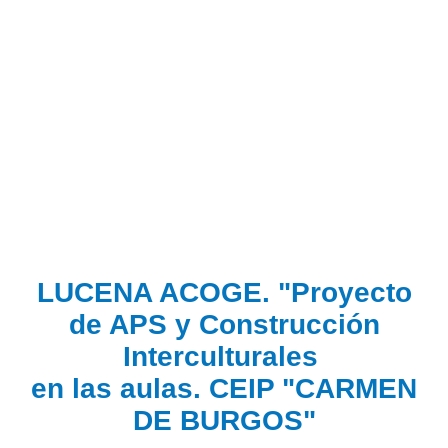
generando cauces de solidaridad y
colaborando con otras instancias para la
suscitación y consolidación de valores
como la tolerancia, la multiculturalidad, el
diálogo y el respeto.
LUCENA ACOGE. "Proyecto
de APS y Construcción
Interculturales
en las aulas. CEIP "CARMEN
DE BURGOS"