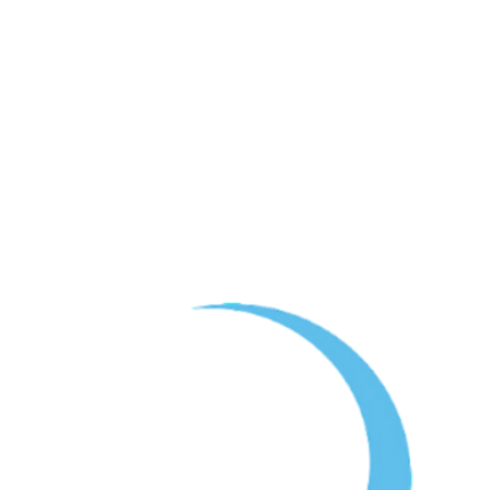
IGUALDAD DE TRATO Y NO DISCRIMINACIÓN (proyectos de
RED ACOGE. Deconstruyendo el Racismo/Alerta Racismo)
PROGRAMA AUTONOMÍA "NUEVO FUTURO" PARA JÓVENES
EXTUTELADOS Y EXTUTELADAS POR LA JUNTA ANDALUCÍA
PROYECTO EQUITAS. PROGRAMA DE ATENCIÓN JURÍDICA Y
ADMINISTRATIVA PARA PERSONAS MIGRANTES
RETORNO VOLUNTARIO
AULAS MULTICOLOR
PROGRAMA DOMUS. PERSONAS SIN HOGAR
GRUPOS YEMAYA:
DERECHO A UNA VIDA LIBRE SIN
VIOLENCIAS
TODO ES CUESTIÓN DE VOLUNTAD
CUALIFICA
-
T.
PROGRAMA PARA LA MEJORA DE LA
CUALIFICACIÓN E INSERCIÓN SOCIOLABORAL DIRIGIDO A
POBLACIÓN MIGRANTE