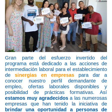
Gran parte del esfuerzo invertido del
programa está dedicado a las acciones de
intermediación laboral para el establecimiento
de
sinergias en empresas
para dar a
conocer nuestro perfil demandante de
empleo, ofertas laborales disponibles y
posibilidad de prácticas formativas. Así
estamos muy agradecidos
a las numerosas
empresas que han tenido la iniciativa de
brindar una oportunidad a personas de