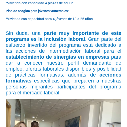
*Vivienda con capacidad 4 plazas de adulto.
Piso de acogida para jóvenes vulnerables:
*Vivienda con capacidad para 4 jóvenes de 18 a 25 años.
Sin duda, una
parte muy importante de este
programa es la inclusión laboral
. Gran parte del
esfuerzo invertido del programa está dedicado a
las acciones de intermediación laboral para el
establecimiento de sinergias en empresas
para
dar a conocer nuestro perfil demandante de
empleo, ofertas laborales disponibles y posibilidad
de prácticas formativas, además de
acciones
formativas
específicas que preparen a nuestras
personas migrantes participantes del programa
para el mercado laboral.