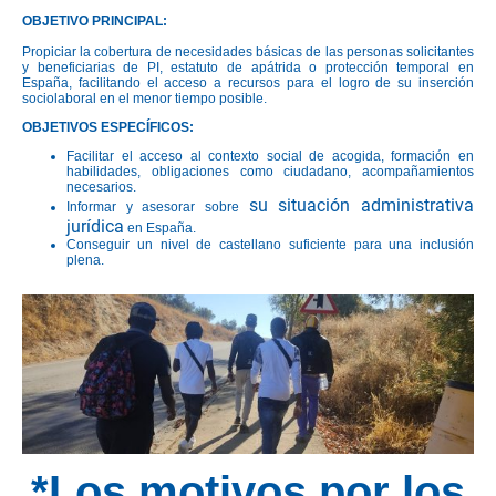
OBJETIVO PRINCIPAL:
Propiciar la cobertura de necesidades básicas de las personas solicitantes
y beneficiarias de PI, estatuto de apátrida o protección temporal en
España, facilitando el acceso a recursos para el logro de su inserción
sociolaboral en el menor tiempo posible.
OBJETIVOS ESPECÍFICOS:
Facilitar el acceso al contexto social de acogida, formación en
habilidades, obligaciones como ciudadano, acompañamientos
necesarios.
su situación administrativa
Informar y asesorar sobre
jurídica
en España.
Conseguir un nivel de castellano suficiente para una inclusión
plena.
*Los motivos por los