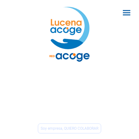
Ahora puedes desgravarte hasta
un 80% de las donaciones que hagas a
nuestra ONG
SI ERES EMPRESA,
puedes deducirte hasta
el
50% en el Impuesto de Sociedades.
Soy empresa, QUIERO COLABORAR