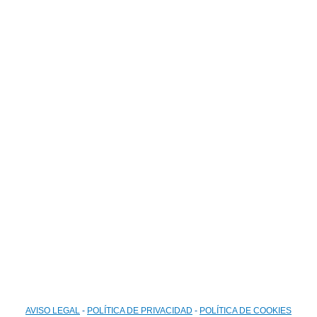
Email
lucena.acoge@redacoge.org
Formulario de contacto
AVISO LEGAL
-
POLÍTICA DE PRIVACIDAD
-
POLÍTICA DE COOKIES