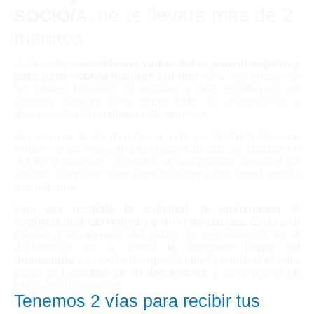
no te llevará más de 2
SOCIO/A
,
minutos
Solamente
necesitamos varios datos para el registro y
para poder comunicarnos contigo.
Una vez tengamos
los datos, haremos el registro y nos pondremos en
conacto contigo para darte toda la información y
documentación relativa a este proceso
.
Ser socio/a te da derecho a voto en la Junta General
Anual (no es necesaria tu presencia) que se celebra en
JUNIO y también a recibir la información mensual de
nuestra actividad, bien por whatsapp o por email, donde
nos indiques.
U
na vez recibida la solicitud, te enviaremos la
confirmación del registro y tu nº de socio/a.
Cada año
(previo a la apertura del plazo de presentación de la
declaración de la renta)
te haremos llegar un
documento
con todas tus aportaciones económicas para
poder
presentarlo en tu declaración
y beneficiarte de
estas desgravaciones.
Tenemos 2 vías para recibir tus