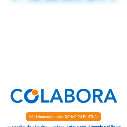
TABLA DE PORCENTAJES DE DESGRAVACIÓN FISCAL
LOS PRIMEROS 250€ puedes desgravarte un 80%
DE 250€ EN ADELANTE un 40%
*PREMIO POR FIDELIDAD, si llevas 2 años o más sin
reducir tu aportación a la misma entidad será del 45%
Más información sobre DONACIÓN PUNTUAL
Las cuantías de estas desgravaciones
varían según el importe y el tiempo