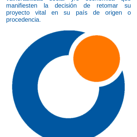
manifiesten la decisión de retomar su
proyecto vital en su país de origen o
procedencia.