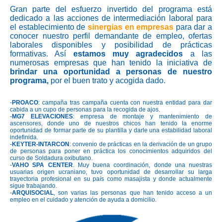
Gran parte del esfuerzo invertido del programa está
dedicado a las acciones de intermediación laboral para
el establecimiento de
sinergias en empresas
para dar a
conocer nuestro perfil demandante de empleo, ofertas
laborales disponibles y posibilidad de prácticas
formativas. Así
estamos muy agradecidos
a las
numerosas empresas que han tenido la iniciativa de
brindar una oportunidad a personas de nuestro
programa,
por el buen trato y acogida dado.
-
PROACO
: campaña tras campaña cuenta con nuestra entidad para dar
cabida a un cupo de personas para la recogida de ajos.
-
MG7 ELEVACIONES
: empresa de montaje y mantenimiento de
ascensores, donde uno de nuestros chicos han tenido la enorme
oportunidad de formar parte de su plantilla y darle una estabilidad laboral
indefinida.
-
KEYTER-INTARCON
: convenio de prácticas en la derivación de un grupo
de personas para poner en práctica los conocimientos adquiridos del
curso de Soldadura oxibutano.
-
VAHO SPA CENTER
. Muy buena coordinación, donde una nuestras
usuarias origen ucraniano, tuvo oportunidad de desarrollar su larga
trayectoria profesional en su país como masajista y donde actualmente
sigue trabajando.
-
ARQUISOCIAL
, son varias las personas que han tenido acceso a un
empleo en el cuidado y atención de ayuda a domicilio
.