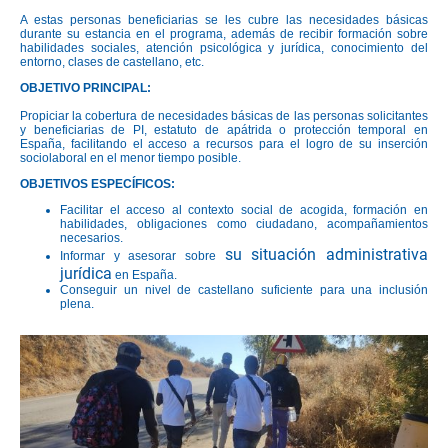
A estas personas beneficiarias se les cubre las necesidades básicas
durante su estancia en el programa, además de recibir formación sobre
habilidades sociales, atención psicológica y jurídica, conocimiento del
entorno, clases de castellano, etc.
OBJETIVO PRINCIPAL:
Propiciar la cobertura de necesidades básicas de las personas solicitantes
y beneficiarias de PI, estatuto de apátrida o protección temporal en
España, facilitando el acceso a recursos para el logro de su inserción
sociolaboral en el menor tiempo posible.
OBJETIVOS ESPECÍFICOS:
Facilitar el acceso al contexto social de acogida, formación en
habilidades, obligaciones como ciudadano, acompañamientos
necesarios.
su situación administrativa
Informar y asesorar sobre
jurídica
en España.
Conseguir un nivel de castellano suficiente para una inclusión
plena.