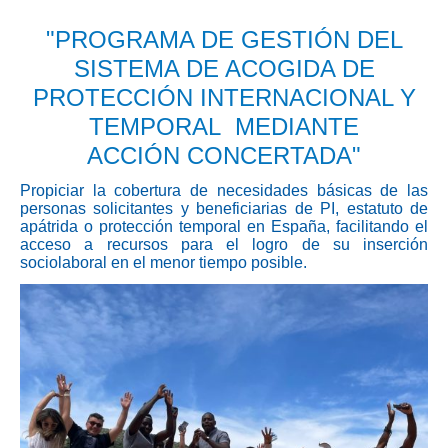
"
PROGRAMA DE GESTIÓN DEL
SISTEMA DE ACOGIDA DE
PROTECCIÓN INTERNACIONAL Y
TEMPORAL MEDIANTE
ACCIÓN CONCERTADA
"
Propiciar la cobertura de necesidades básicas de las
personas solicitantes y beneficiarias de PI, estatuto de
apátrida o protección temporal en España, facilitando el
acceso a recursos para el logro de su inserción
sociolaboral en el menor tiempo posible.