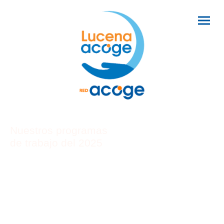
Nuestros programas
de trabajo del 2025
APS Y CONSTRUCCIÓN DE COMPETENCIAS
INTERCULTURALES
PROGRAMA DE GESTIÓN DEL SISTEMA DE ACOGIDA DE
PROTECCIÓN INTERNACIONAL Y TEMPORAL MEDIANTE
ACCIÓN CONCERTADA
ACOGIDA INTEGRAL PARA PERSONAS INMIGRANTES EN
RIESGO DE EXCLUSIÓN SOCIAL
RETORNO VOLUNTARIO
IGUALDAD DE TRATO Y NO DISCRIMINACIÓN (4 proyectos de