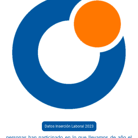
Datos Inserción Laboral 2023
personas han participado en lo que llevamos de año el