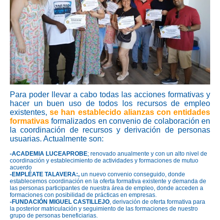
Para poder llevar a cabo todas las acciones formativas y
hacer un buen uso de todos los recursos de empleo
existentes,
se han establecido alianzas con entidades
formativas
formalizados en convenio de colaboración en
la coordinación de recursos y derivación de personas
usuarias. Actualmente son:
-ACADEMIA LUCEAPROBE
; renovado anualmente y con un alto nivel de
coordinación y establecimiento de actividades y formaciones de mutuo
acuerdo
-EMPLÉATE TALAVERA:,
un nuevo convenio conseguido, donde
establecemos coordinación en la oferta formativa existente y demanda de
las personas participantes de nuestra área de empleo, donde acceden a
formaciones con posibilidad de prácticas en empresas.
-FUNDACIÓN MIGUEL CASTILLEJO
, derivación de oferta formativa para
la posterior matriculación y seguimiento de las formaciones de nuestro
grupo de personas beneficiarias.