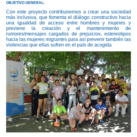
OBJETIVO GENERAL:
Con este proyecto contribuiremos a crear una sociedad
más inclusiva, que fomenta el diálogo constructivo hacia
una igualdad de acceso entre hombres y mujeres y
previene la creación y el mantenimiento de
rumores/mensajes cargados de prejuicios, estereotipos
hacia las mujeres migrantes para así prevenir también las
violencias que ellas sufren en el país de acogida