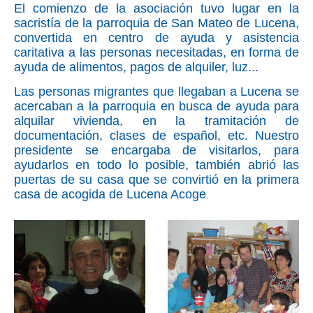
El comienzo de la asociación tuvo lugar en la
sacristía de la parroquia de San Mateo de Lucena,
convertida en centro de ayuda y asistencia
caritativa a las personas necesitadas, en forma de
ayuda de alimentos, pagos de alquiler, luz...
Las personas migrantes que llegaban a Lucena se
acercaban a la parroquia en busca de ayuda para
alquilar vivienda, en la tramitación de
documentación, clases de español, etc. Nuestro
presidente se encargaba de visitarlos, para
ayudarlos en todo lo posible, también abrió las
puertas de su casa que se convirtió en la primera
casa de acogida de Lucena Acoge
.