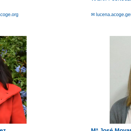
coge.org
✉
lucena.acoge.ge
rez
Mª José Moya