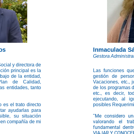
os
Inmaculada Sá
Gestora Administrat
cial y directora de
ión principal es la
Las funciones que
bajo de la entidad,
gestión de perso
lan de Calidad,
Vacaciones, etc., 
as entidades, tanto
de los programas d
etc., es decir, 
ejecutando, al i
es el trato directo
posibles Requerimi
tar ayudarlas para
Me considero un
ible, su situación
"
valorando el tr
ar en compañía de mi
fundamental dentr
VIAJAR Y CONOCER 