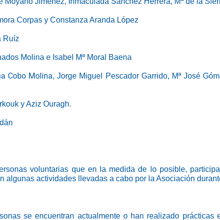
osé Moyano Jiménez, Inmaculada Sánchez Herrera, Mª de la Sier
amora Corpas y Constanza Aranda López
a Ruíz
nados Molina e Isabel Mª Moral Baena
a Cobo Molina
, Jorge Miguel Pescador Garrido, Mª José Góm
rkouk y Aziz Ouragh.
ldán
rsonas voluntarias que en la medida de lo posible, particip
 algunas actividades llevadas a cabo por la Asociación durant
onas se encuentran actualmente o han realizado prácticas en 