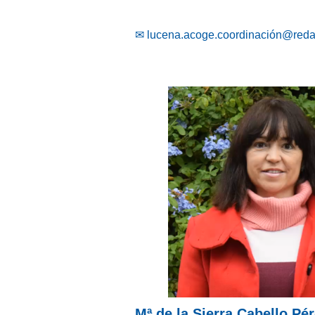
✉
lucena.acoge.coordinación@reda
Mª de la Sierra Cabello Pé