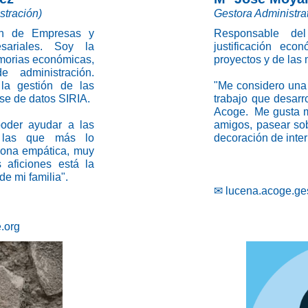
stración)
Gestora Administrat
ión de Empresas y
Responsable del
ariales. Soy la
justificación eco
emorias económicas,
proyectos y de las 
e administración.
la gestión de las
"Me considero una
e de datos SIRIA.
trabajo que desarr
Acoge. Me gusta m
poder ayudar a las
amigos, pasear sob
 las que más lo
decoración de inter
sona empática, muy
 aficiones está la
 de mi familia".
✉
lucena.acoge.ge
.org