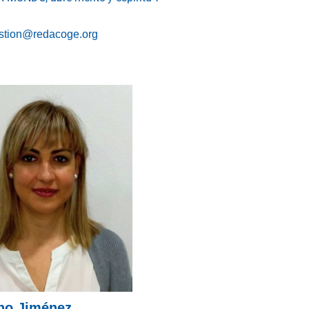
stion@redacoge.org
no Jiménez,