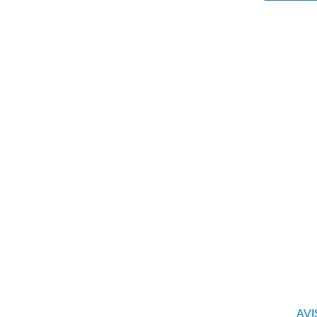
Horario
De Lunes a Viernes
9 - 14h
16 - 19h
Viernes de 9 - 14h
AVI