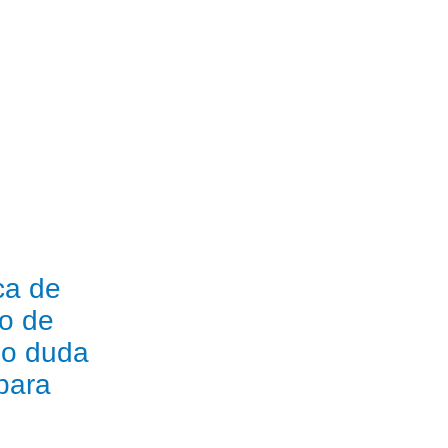
ca de
ro de
 o duda
para