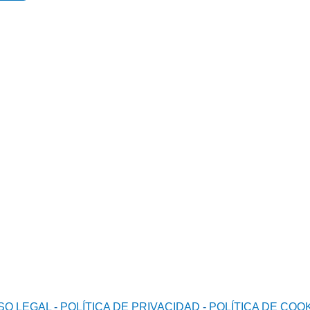
Teléfono
Dirección
957 516 608
Avda. de la Guardia Civil,
17 local,
620 710 534
14900 Lucena (Córdoba)
SO LEGAL
-
POLÍTICA DE PRIVACIDAD
-
POLÍTICA DE COO