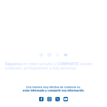
A través de la Inclusión caminamos
hacia la Igualdad
Síguenos
en redes sociales y
COMPARTE
nuestro
contenido, así llegaremos a más personas.
Una manera muy efectiva de colaborar es
estar informado y compartir esa información.