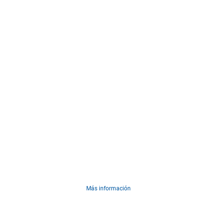
Conoce a qué destinamos cada euro que
recibimos.
Más información