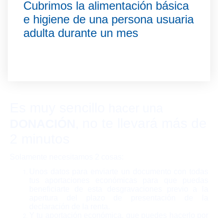
Cubrimos la alimentación básica
e higiene de una persona usuaria
adulta durante un mes
Es muy sencillo
hacer una
no te llevará más de
DONACIÓN
,
2 minutos
Solamente necesitamos 2 cosas:
Unos datos para enviarte un documento con todas
tus aportaciones económicas para que puedas
beneficiarte de esta desgravaciones previo a la
apertura del plazo de presentación de la
declaración de la renta.
Y tu aportación económica, que puedes hacerlo por