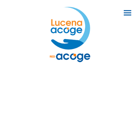
¿Sabes que
si colaboras con LUCENA ACOGE
,
además de apoyar a quienes más lo necesitan,
puedes deducirte hasta el 80% del importe en
tu declaración de la renta
?
Ayudar cuesta menos de lo que crees:
Descubre
hasta cuánto puedes desgravarte.