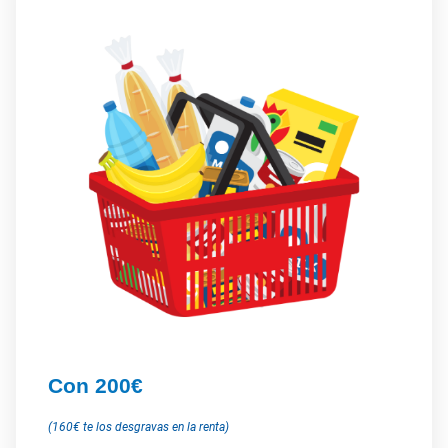
Con 200€
(160€ te los desgravas en la renta)