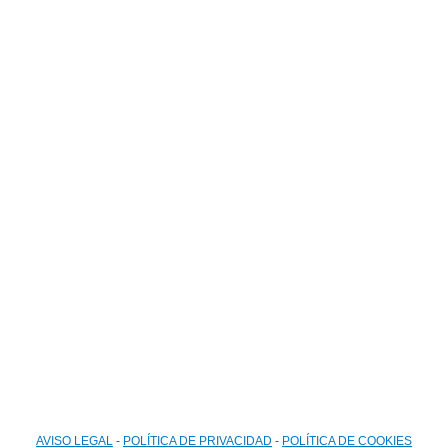
Email
lucena.acoge@redacoge.org
Formulario de contacto
AVISO LEGAL
-
POLÍTICA DE PRIVACIDAD
-
POLÍTICA DE COOKIES