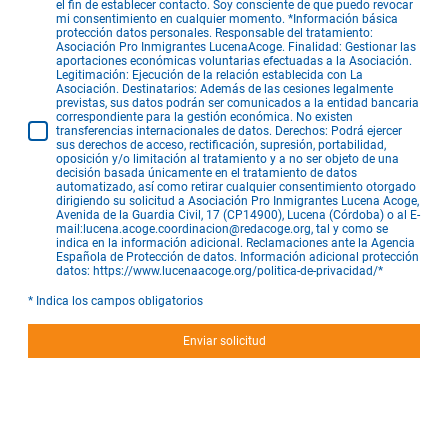
el fin de establecer contacto. Soy consciente de que puedo revocar
mi consentimiento en cualquier momento. *Información básica
protección datos personales. Responsable del tratamiento:
Asociación Pro Inmigrantes LucenaAcoge. Finalidad: Gestionar las
aportaciones económicas voluntarias efectuadas a la Asociación.
Legitimación: Ejecución de la relación establecida con La
Asociación. Destinatarios: Además de las cesiones legalmente
previstas, sus datos podrán ser comunicados a la entidad bancaria
correspondiente para la gestión económica. No existen
transferencias internacionales de datos. Derechos: Podrá ejercer
sus derechos de acceso, rectificación, supresión, portabilidad,
oposición y/o limitación al tratamiento y a no ser objeto de una
decisión basada únicamente en el tratamiento de datos
automatizado, así como retirar cualquier consentimiento otorgado
dirigiendo su solicitud a Asociación Pro Inmigrantes Lucena Acoge,
Avenida de la Guardia Civil, 17 (CP14900), Lucena (Córdoba) o al E-
mail:lucena.acoge.coordinacion@redacoge.org, tal y como se
indica en la información adicional. Reclamaciones ante la Agencia
Española de Protección de datos. Información adicional protección
datos: https://www.lucenaacoge.org/politica-de-privacidad/
*
* Indica los campos obligatorios
Enviar solicitud
A través de la Inclusión caminamos
hacia la Igualdad