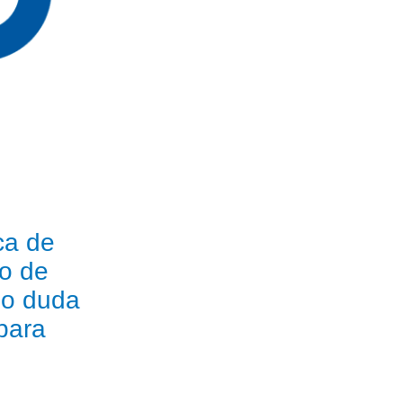
ca de
ro de
 o duda
para