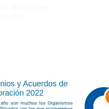
do alguna vez
er con
nios y Acuerdos de
oración 2022
l año son muchos los Organismos
 Privados con los que acometemos