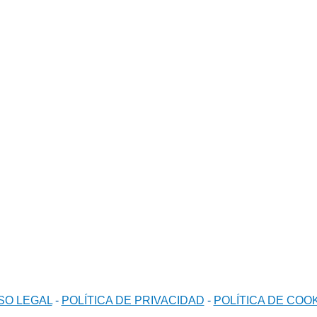
Teléfono
Dirección
957 516 608
Avda. de la Guardia Civil,
17 local,
620 710 534
14900 Lucena (Córdoba)
SO LEGAL
-
POLÍTICA DE PRIVACIDAD
-
POLÍTICA DE COO