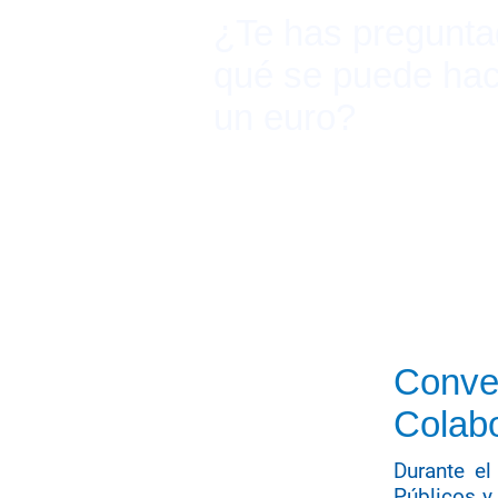
¿Te has pregunta
qué se puede hac
un euro?
Conve
Colab
Durante e
Públicos y